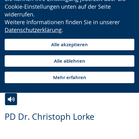
Cookie-Einstellungen unten auf der Seite
widerrufen.
Weitere Informationen finden Sie in unserer
Datenschutzerklärung
.
Alle akzeptieren
Alle ablehnen
Mehr erfahren
Zur
Aktiviere
Ein
PD Dr. Christoph Lorke
Leichten
Audio-
Video
Sprache
Unterstützung.
in
wechseln.
Deutscher