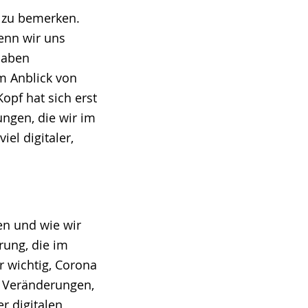
b zu bemerken.
enn wir uns
haben
m Anblick von
pf hat sich erst
ungen, die wir im
el digitaler,
en und wie wir
erung, die im
r wichtig, Corona
r Veränderungen,
r digitalen