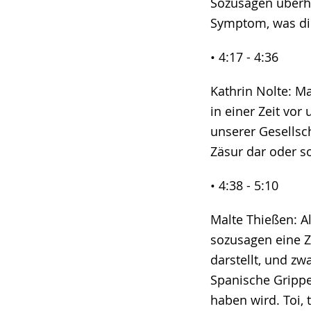
Sozusagen überha
Symptom, was di
• 4:17 - 4:36
Kathrin Nolte: Ma
in einer Zeit vo
unserer Gesellsc
Zäsur dar oder s
• 4:38 - 5:10
Malte Thießen: A
sozusagen eine Z
darstellt, und z
Spanische Grippe
haben wird. Toi, 