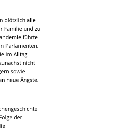
 plötzlich alle
r Familie und zu
pandemie führte
in Parlamenten,
e im Alltag.
zunächst nicht
gern sowie
en neue Ängste.
uchengeschichte
Folge der
die