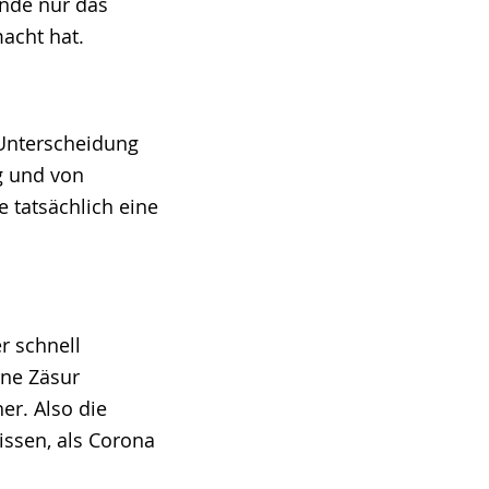
unde nur das
acht hat.
e Unterscheidung
g und von
 tatsächlich eine
r schnell
ine Zäsur
er. Also die
issen, als Corona