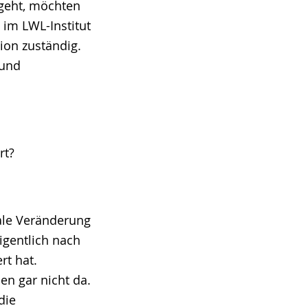
sgeht, möchten
 im LWL-Institut
ion zuständig.
 und
rt?
ale Veränderung
igentlich nach
rt hat.
en gar nicht da.
die