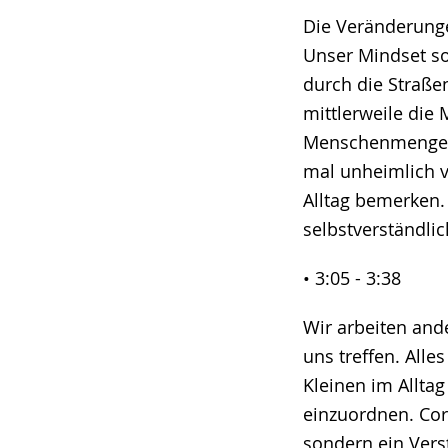
Die Veränderunge
Unser Mindset so
durch die Straße
mittlerweile die
Menschenmengen s
mal unheimlich v
Alltag bemerken. 
selbstverständlic
• 3:05 - 3:38
Wir arbeiten and
uns treffen. Alle
Kleinen im Allta
einzuordnen. Cor
sondern ein Verst