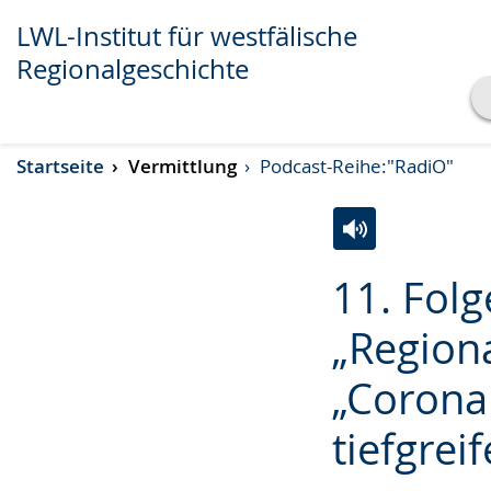
LWL-Institut für westfälische
Regionalgeschichte
Transkript anzeigen
Startseite
Vermittlung
Podcast-Reihe:"RadiO"
Abspielen
Pausieren
Zur
Aktiviere
Ein
11. Folg
Leichten
Audio-
Video
Sprache
Unterstützung.
in
„Regiona
wechseln.
Deutscher
„Corona 
Gebärdensprach
wird
tiefgrei
angezeigt.