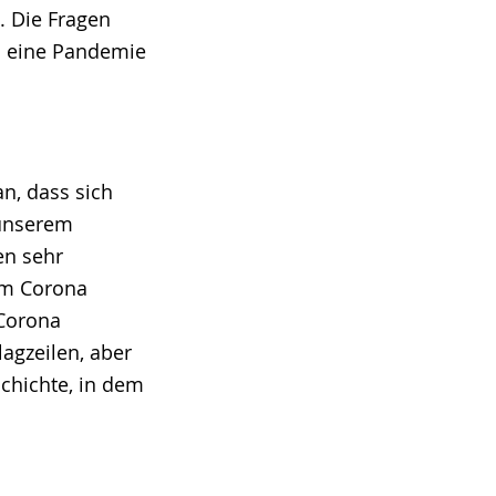
. Die Fragen
en eine Pandemie
an, dass sich
i unserem
en sehr
um Corona
 Corona
agzeilen, aber
schichte, in dem