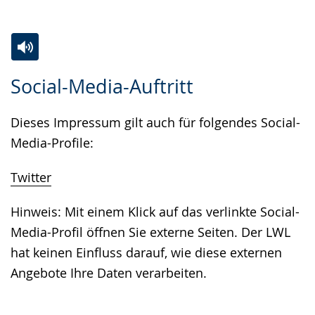
angezeigt.
Zur
Aktiviere
Ein
Social-Media-Auftritt
Leichten
Audio-
Video
Sprache
Unterstützung.
in
Dieses Impressum gilt auch für folgendes Social-
wechseln.
Deutscher
Media-Profile:
Gebärdensprache
wird
Twitter
angezeigt.
Hinweis: Mit einem Klick auf das verlinkte Social-
Media-Profil öffnen Sie externe Seiten. Der LWL
hat keinen Einfluss darauf, wie diese externen
Angebote Ihre Daten verarbeiten.