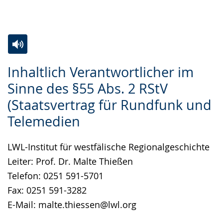
angezeigt.
Zur
Aktiviere
Ein
Inhaltlich Verantwortlicher im
Leichten
Audio-
Video
Sinne des §55 Abs. 2 RStV
Sprache
Unterstützung.
in
(Staatsvertrag für Rundfunk und
wechseln.
Deutscher
Gebärdensprache
Telemedien
wird
LWL-Institut für westfälische Regionalgeschichte
angezeigt.
Leiter: Prof. Dr. Malte Thießen
Telefon: 0251 591-5701
Fax: 0251 591-3282
E-Mail: malte.thiessen@lwl.org