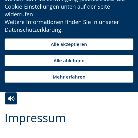
Cookie-Einstellungen unten auf der Seite
widerrufen.
Weitere Informationen finden Sie in unserer
Datenschutzerklärung
.
Alle akzeptieren
Alle ablehnen
Mehr erfahren
Zur
Aktiviere
Ein
Impressum
Leichten
Audio-
Video
Sprache
Unterstützung.
in
wechseln.
Deutscher