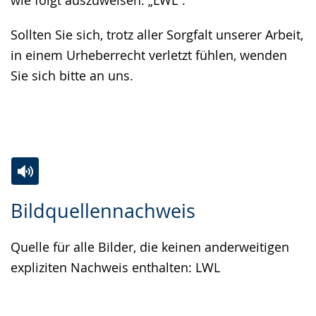
wie folgt auszuweisen: „LWL“.
Sollten Sie sich, trotz aller Sorgfalt unserer Arbeit,
in einem Urheberrecht verletzt fühlen, wenden
Sie sich bitte an uns.
Zur
Aktiviere
Ein
Bildquellennachweis
Leichten
Audio-
Video
Sprache
Unterstützung.
in
Quelle für alle Bilder, die keinen anderweitigen
wechseln.
Deutscher
expliziten Nachweis enthalten: LWL
Gebärdensprache
wird