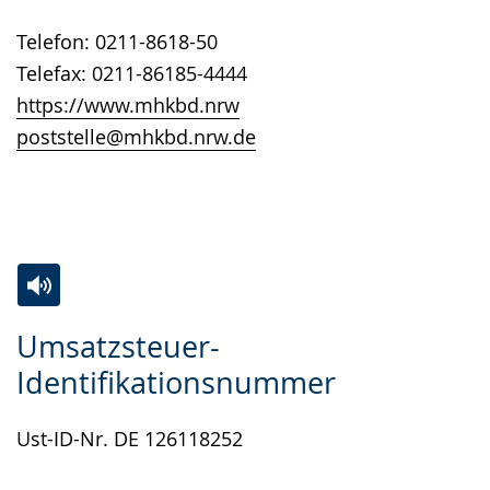
angezeigt.
Telefon: 0211-8618-50
Telefax: 0211-86185-4444
https://www.mhkbd.nrw
poststelle@mhkbd.nrw.de
Zur
Aktiviere
Ein
Umsatzsteuer-
Leichten
Audio-
Video
Identifikationsnummer
Sprache
Unterstützung.
in
wechseln.
Deutscher
Ust-ID-Nr. DE 126118252
Gebärdensprache
wird