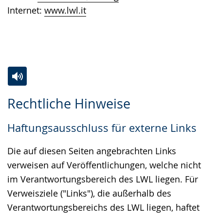
Internet:
www.lwl.it
Zur
Aktiviere
Ein
Rechtliche Hinweise
Leichten
Audio-
Video
Sprache
Unterstützung.
in
Haftungsausschluss für externe Links
wechseln.
Deutscher
Gebärdensprache
Die auf diesen Seiten angebrachten Links
wird
verweisen auf Veröffentlichungen, welche nicht
angezeigt.
im Verantwortungsbereich des LWL liegen. Für
Verweisziele ("Links"), die außerhalb des
Verantwortungsbereichs des LWL liegen, haftet