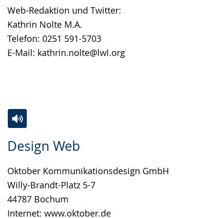
Web-Redaktion und Twitter:
Kathrin Nolte M.A.
Telefon: 0251 591-5703
E-Mail: kathrin.nolte@lwl.org
Zur
Aktiviere
Ein
Design Web
Leichten
Audio-
Video
Sprache
Unterstützung.
in
Oktober Kommunikationsdesign GmbH
wechseln.
Deutscher
Willy-Brandt-Platz 5-7
Gebärdensprache
44787 Bochum
wird
Internet:
www.oktober.de