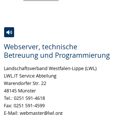
angezeigt.
Zur
Aktiviere
Ein
Webserver, technische
Leichten
Audio-
Video
Betreuung und Programmierung
Sprache
Unterstützung.
in
wechseln.
Deutscher
Landschaftsverband Westfalen-Lippe (LWL)
Gebärdensprache
LWL.IT Service Abteilung
wird
Warendorfer Str. 22
angezeigt.
48145 Münster
Tel.: 0251 591-4618
Fax: 0251 591-4599
E-Mail:
webmaster@lwl.org