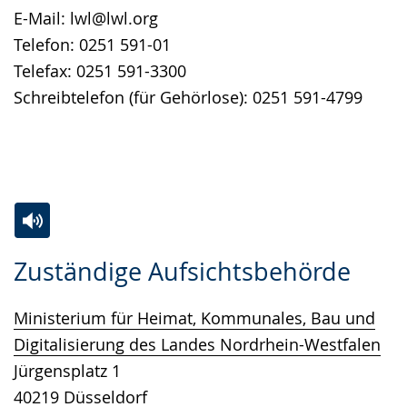
E-Mail: lwl@lwl.org
Telefon: 0251 591-01
Telefax: 0251 591-3300
Schreibtelefon (für Gehörlose): 0251 591-4799
Zur
Aktiviere
Ein
Zuständige Aufsichtsbehörde
Leichten
Audio-
Video
Sprache
Unterstützung.
in
Ministerium für Heimat, Kommunales, Bau und
wechseln.
Deutscher
Digitalisierung des Landes Nordrhein-Westfalen
Gebärdensprache
Jürgensplatz 1
wird
40219 Düsseldorf