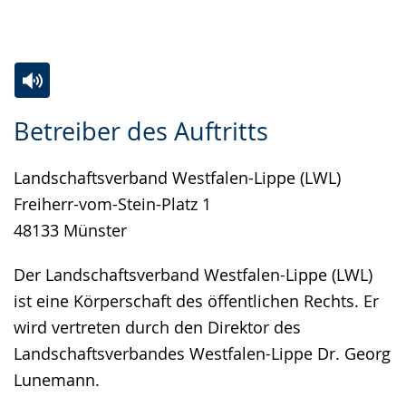
Gebärdensprache
wird
angezeigt.
Zur
Aktiviere
Ein
Betreiber des Auftritts
Leichten
Audio-
Video
Sprache
Unterstützung.
in
Landschaftsverband Westfalen-Lippe (LWL)
wechseln.
Deutscher
Freiherr-vom-Stein-Platz 1
Gebärdensprache
48133 Münster
wird
angezeigt.
Der Landschaftsverband Westfalen-Lippe (LWL)
ist eine Körperschaft des öffentlichen Rechts. Er
wird vertreten durch den Direktor des
Landschaftsverbandes Westfalen-Lippe Dr. Georg
Lunemann.