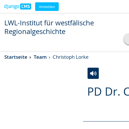
Anmelden
LWL-Institut für westfälische
Regionalgeschichte
Transkript anzeigen
Startseite
Team
Christoph Lorke
Abspielen
Pausieren
Zur
Aktiviere
Ein
PD Dr. 
Leichten
Audio-
Video
Sprache
Unterstützung.
in
wechseln.
Deutscher
Gebärdensprach
wird